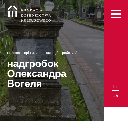
головна сторінка
реставраційні роботи
надгробок
Олександра
Вогеля
PL
UA