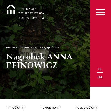
головна сторінка
карти надгробків
Nagrobek ANNA
EFINOWICZ
PL
UA
тип об'єкту:
номер поля:
номер об'єкту: