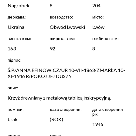
Nagrobek
8
204
держава:
воєводство:
місто:
Ukraina
Obwód Lwowski
Lwów
висота в см:
широта в см:
глибина в см:
163
92
8
підпис:
Ś.P./ANNA EFINOWICZ/UR 10-VII-1863/ZMARŁA 10-
XI-1946 R/POKÓJ JEJ DUSZY
опис:
Krzyż drewniany z metalową tablicą inskrypcyjną.
помітки:
дата створення:
дата створення
рік:
brak
(ROK)
1946
автор:
мова: