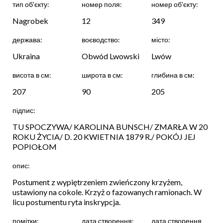
тип об'єкту:
номер поля:
номер об'єкту:
Nagrobek
12
349
держава:
воєводство:
місто:
Ukraina
Obwód Lwowski
Lwów
висота в см:
широта в см:
глибина в см:
207
90
205
підпис:
TU SPOCZYWA/ KAROLINA BUNSCH/ ZMARŁA W 20
ROKU ŻYCIA/ D. 20 KWIETNIA 1879 R./ POKÓJ JEJ
POPIOŁOM
опис:
Postument z wypiętrzeniem zwieńczony krzyżem,
ustawiony na cokole. Krzyż o fazowanych ramionach. W
licu postumentu ryta inskrypcja.
помітки:
дата створення:
дата створення