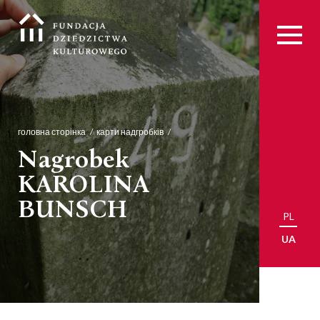
головна сторінка
карти надгробків
Nagrobek
KAROLINA
BUNSCH
PL
UA